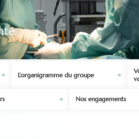
nté
V
L'organigramme du groupe
v
rs
Nos engagements