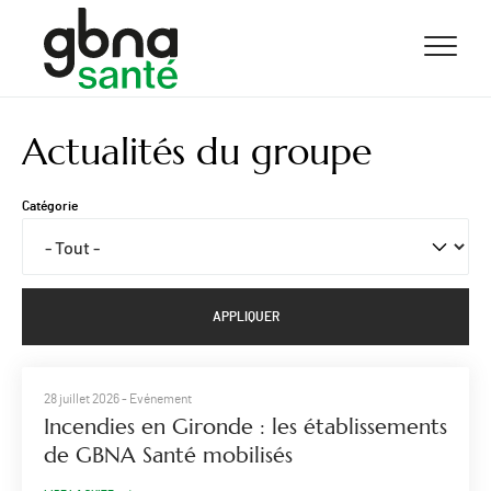
ALLER AU CONTENU
ALLER AU MENU
ALLER À LA RECHERCHE
Actualités du groupe
Catégorie
28 juillet 2026
- Evénement
Incendies en Gironde : les établissements
de GBNA Santé mobilisés