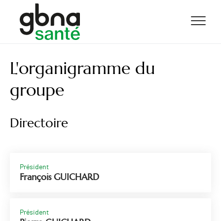
ALLER AU CONTENU
ALLER AU MENU
ALLER À LA RECHERCHE
L'organigramme du
groupe
Directoire
Président
François GUICHARD
Président