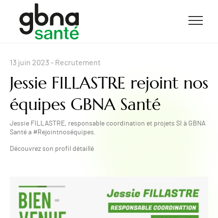
ALLER AU CONTENU
ALLER AU MENU
ALLER À LA RECHERCHE
13 juin 2023
- Recrutement
Jessie FILLASTRE rejoint nos
équipes GBNA Santé
Jessie FILLASTRE, responsable coordination et projets SI à GBNA
Santé a #Rejointnoséquipes.
Découvrez son profil détaillé