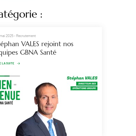
atégorie :
mai 2025
- Recrutement
téphan VALES rejoint nos
quipes GBNA Santé
E LA SUITE