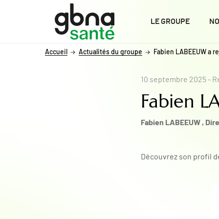
ALLER AU CONTENU
ALLER AU MENU
ALLER À LA RECHERCHE
LE GROUPE
NO
Accueil
Actualités du groupe
Fabien LABEEUW a re
10 septembre 2025
- R
Fabien L
Fabien LABEEUW , Dire
Découvrez son profil d