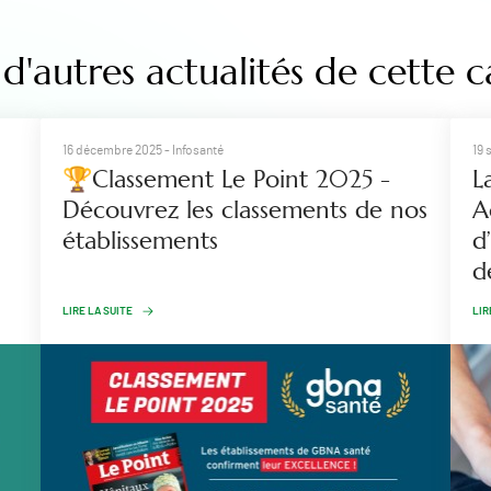
d'autres actualités de cette c
16 décembre 2025
- Infosanté
19 
🏆Classement Le Point 2025 -
L
Découvrez les classements de nos
A
établissements
d
d
LIRE LA SUITE
LIR