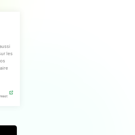
aussi
sur les
ros
faire
reast