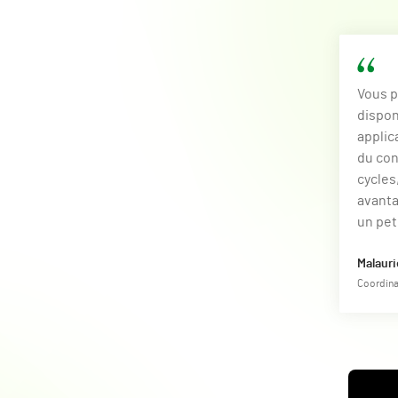
Vous p
dispon
applic
du con
cycles
avanta
un pet
Malauri
Coordina