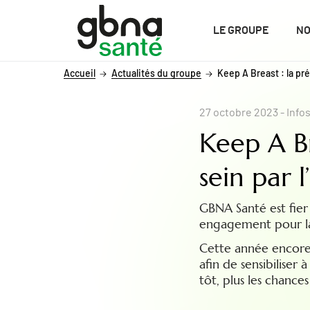
ALLER AU CONTENU
ALLER AU MENU
ALLER À LA RECHERCHE
LE GROUPE
NO
Accueil
Actualités du groupe
Keep A Breast : la pré
27 octobre 2023
- Info
Keep A Br
sein par l
GBNA Santé est fier
engagement pour la p
Cette année encore,
afin de sensibiliser
tôt, plus les chanc