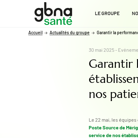
ALLER AU CONTENU
ALLER AU MENU
ALLER À LA RECHERCHE
LE GROUPE
NO
Accueil
Actualités du groupe
Garantir la performan
30 mai 2025
- Evéneme
Garantir
établisse
nos patie
Le 22 mai, les équipes 
Poste Source de Méri
service de nos établi