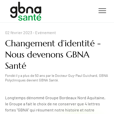
ALLER AU CONTENU
ALLER AU MENU
ALLER À LA RECHERCHE
02 février 2023
- Evénement
Changement d’identité -
Nous devenons GBNA
Santé
Fondé il y a plus de 50 ans par le Docteur Guy‐Paul Guichard, GBNA
Polycliniques devient GBNA Santé.
Longtemps dénommé Groupe Bordeaux Nord Aquitaine,
le Groupe a fait le choix de ne conserver que 4 lettres
fortes "GBNA" qui résument notre histoire et notre